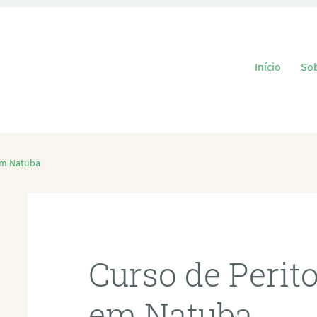
Pular para o
Início
So
 em Natuba
Curso de Perit
em Natuba