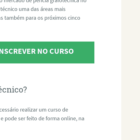
o mercado de perícia grafotécnica no
fotécnico uma das áreas mais
as também para os próximos cinco
 INSCREVER NO CURSO
écnico?
ecessário realizar um curso de
 e pode ser feito de forma online, na