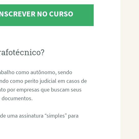
 INSCREVER NO CURSO
rafotécnico?
abalho como autônomo, sendo
uando como perito judicial em casos de
anto por empresas que buscam seus
s e documentos.
 de uma assinatura “simples” para