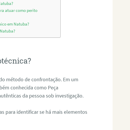
Natuba?
ara atuar como perito
cnico em Natuba?
m Natuba?
otécnica?
és do método de confrontação. Em um
ambém conhecida como Peça
 autênticas da pessoa sob investigação.
tas para identificar se há mais elementos