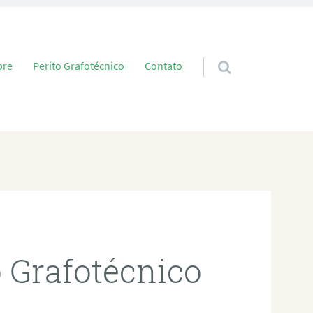
 conteúdo
bre
Perito Grafotécnico
Contato
o Grafotécnico