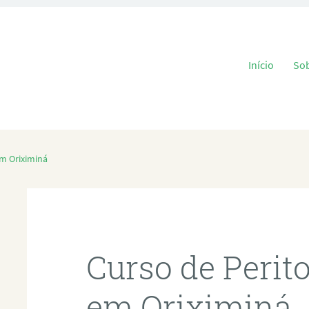
Pular para o
Início
So
em Oriximiná
Curso de Perit
em Oriximiná