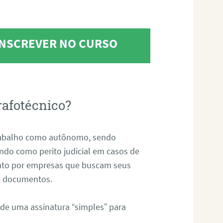
 INSCREVER NO CURSO
rafotécnico?
abalho como autônomo, sendo
uando como perito judicial em casos de
anto por empresas que buscam seus
s e documentos.
 de uma assinatura “simples” para