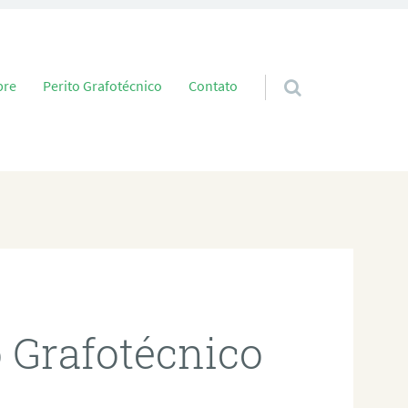
 conteúdo
bre
Perito Grafotécnico
Contato
o Grafotécnico