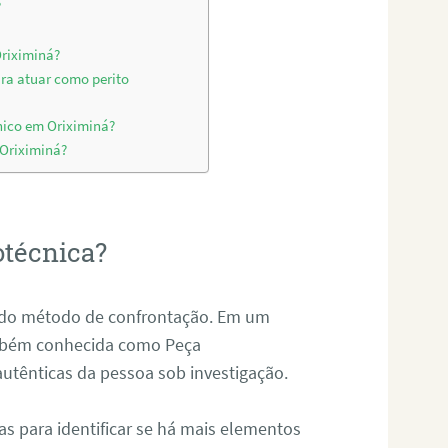
?
Oriximiná?
ara atuar como perito
nico em Oriximiná?
 Oriximiná?
otécnica?
és do método de confrontação. Em um
ambém conhecida como Peça
 autênticas da pessoa sob investigação.
tas para identificar se há mais elementos