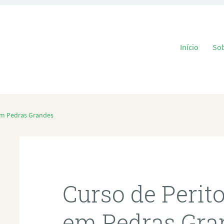
Pular para o
Início
So
em Pedras Grandes
Curso de Perit
em Pedras Gra