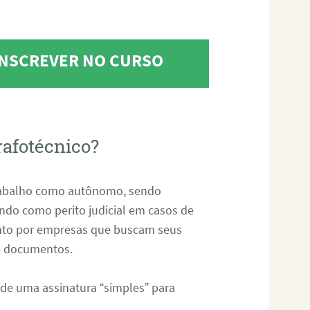
 INSCREVER NO CURSO
rafotécnico?
abalho como autônomo, sendo
uando como perito judicial em casos de
anto por empresas que buscam seus
s e documentos.
 de uma assinatura “simples” para