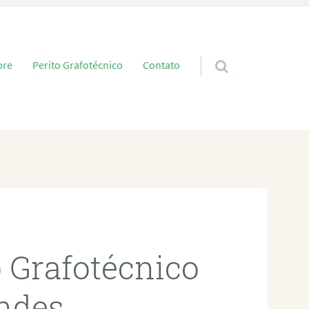
 conteúdo
bre
Perito Grafotécnico
Contato
o Grafotécnico
ndes