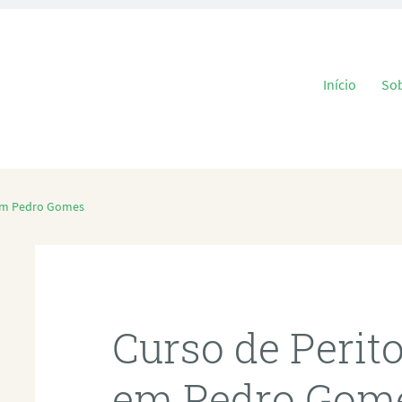
Pular para o
Início
So
 em Pedro Gomes
Curso de Perit
em Pedro Gom