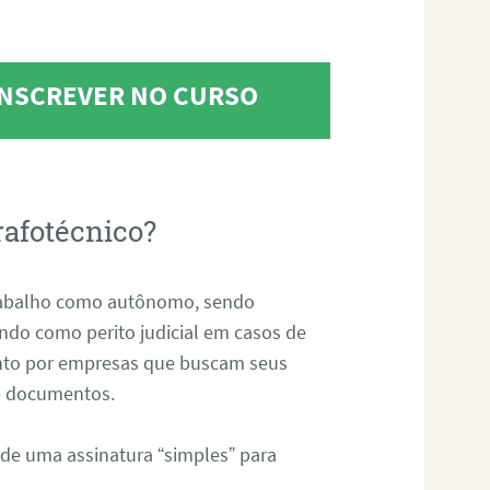
 INSCREVER NO CURSO
rafotécnico?
abalho como autônomo, sendo
uando como perito judicial em casos de
anto por empresas que buscam seus
s e documentos.
 de uma assinatura “simples” para