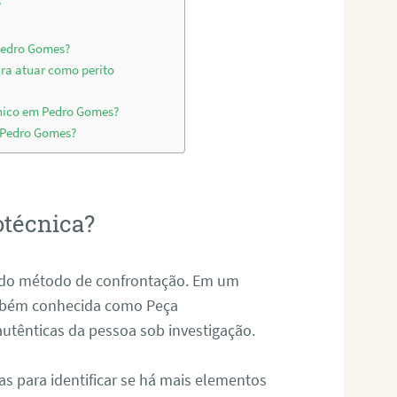
?
 Pedro Gomes?
ara atuar como perito
cnico em Pedro Gomes?
m Pedro Gomes?
otécnica?
és do método de confrontação. Em um
ambém conhecida como Peça
 autênticas da pessoa sob investigação.
tas para identificar se há mais elementos