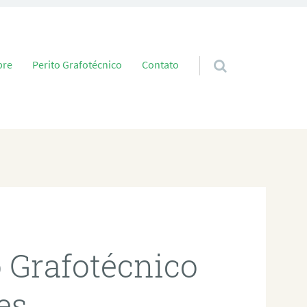
 conteúdo
bre
Perito Grafotécnico
Contato
o Grafotécnico
es