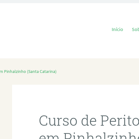
Pular para o
Início
So
m Pinhalzinho (Santa Catarina)
Curso de Perit
em Pinhalzinh