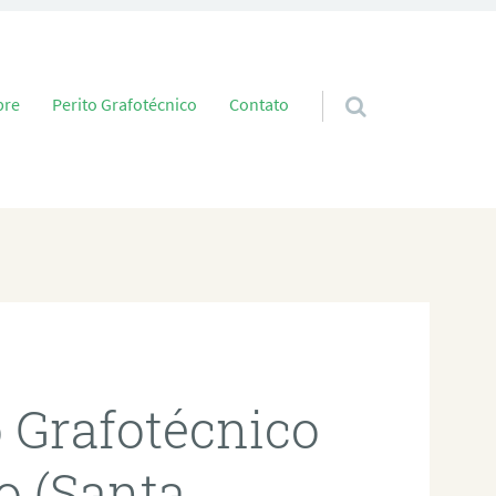
 conteúdo
bre
Perito Grafotécnico
Contato
o Grafotécnico
o (Santa