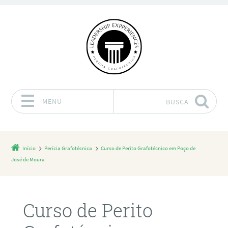
MENU
BUSCA
Pular para o conteúdo
Início
Perícia Grafotécnica
Curso de Perito Grafotécnico em Poço de
José de Moura
Curso de Perito