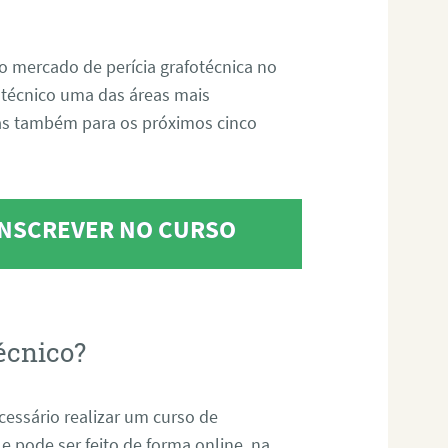
o mercado de perícia grafotécnica no
fotécnico uma das áreas mais
as também para os próximos cinco
 INSCREVER NO CURSO
écnico?
ecessário realizar um curso de
 e pode ser feito de forma online, na