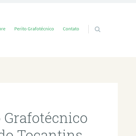
 conteúdo
bre
Perito Grafotécnico
Contato
o Grafotécnico
do Tocantins