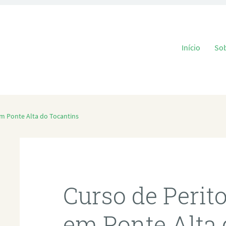
Pular para o
Início
So
em Ponte Alta do Tocantins
Curso de Perit
em Ponte Alta 