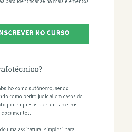
tas para identificar se há mais elementos
 INSCREVER NO CURSO
rafotécnico?
abalho como autônomo, sendo
uando como perito judicial em casos de
anto por empresas que buscam seus
s e documentos.
 de uma assinatura “simples” para