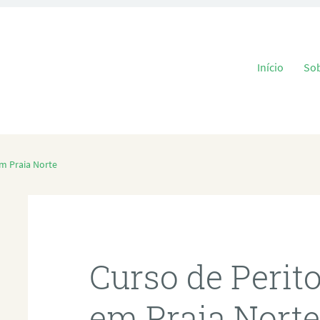
Pular para o
Início
So
em Praia Norte
Curso de Perit
em Praia Nort