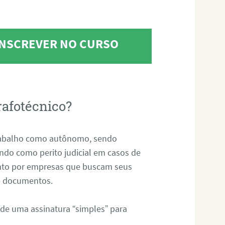
 INSCREVER NO CURSO
rafotécnico?
abalho como autônomo, sendo
uando como perito judicial em casos de
anto por empresas que buscam seus
s e documentos.
 de uma assinatura “simples” para