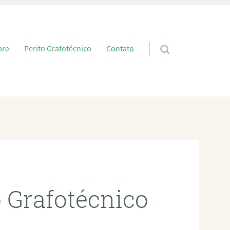
 conteúdo
bre
Perito Grafotécnico
Contato
o Grafotécnico
e