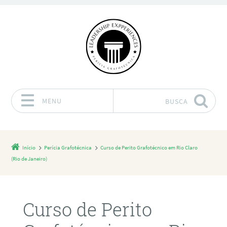
MENU
BUSCA
Pular para o conteúdo
Início
Perícia Grafotécnica
Curso de Perito Grafotécnico em Rio Claro
(Rio de Janeiro)
Curso de Perito