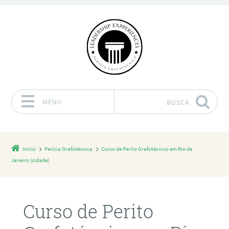
MENU
BUSCA
Pular para o conteúdo
Início
Perícia Grafotécnica
Curso de Perito Grafotécnico em Rio de
Janeiro (cidade)
Curso de Perito