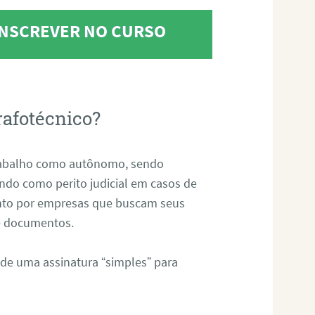
 INSCREVER NO CURSO
rafotécnico?
abalho como autônomo, sendo
uando como perito judicial em casos de
anto por empresas que buscam seus
s e documentos.
 de uma assinatura “simples” para