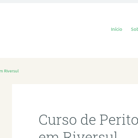
Pular para o
Início
So
m Riversul
Curso de Perit
em Riversul