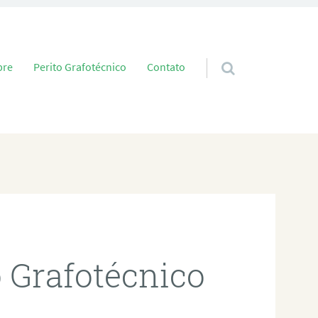
 conteúdo
bre
Perito Grafotécnico
Contato
o Grafotécnico