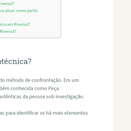
iversul?
ara atuar como perito
ico em Riversul?
Riversul?
otécnica?
és do método de confrontação. Em um
ambém conhecida como Peça
 autênticas da pessoa sob investigação.
tas para identificar se há mais elementos