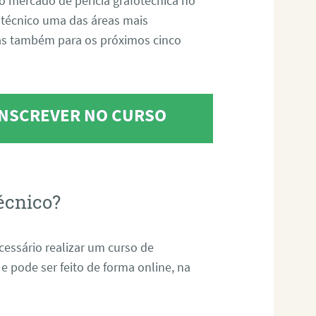
o mercado de perícia grafotécnica no
fotécnico uma das áreas mais
as também para os próximos cinco
 INSCREVER NO CURSO
écnico?
ecessário realizar um curso de
 e pode ser feito de forma online, na