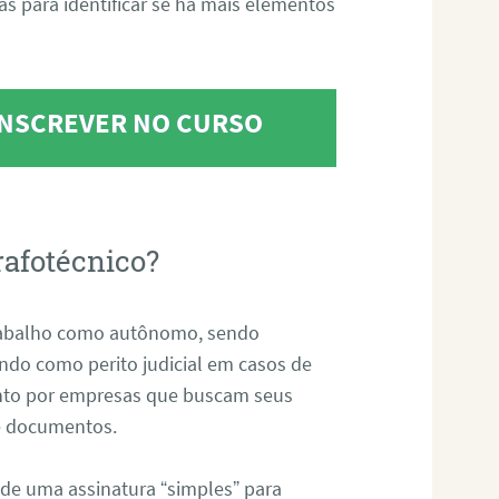
tas para identificar se há mais elementos
 INSCREVER NO CURSO
rafotécnico?
abalho como autônomo, sendo
uando como perito judicial em casos de
anto por empresas que buscam seus
s e documentos.
 de uma assinatura “simples” para