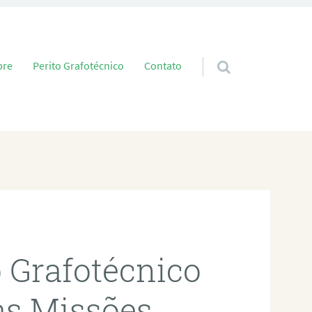
 conteúdo
bre
Perito Grafotécnico
Contato
o Grafotécnico
as Missões