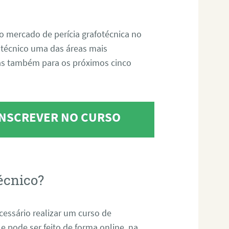
o mercado de perícia grafotécnica no
fotécnico uma das áreas mais
as também para os próximos cinco
 INSCREVER NO CURSO
écnico?
ecessário realizar um curso de
 e pode ser feito de forma online, na