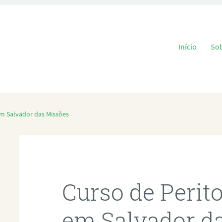
Pular para o
Início
So
em Salvador das Missões
Curso de Perit
em Salvador d