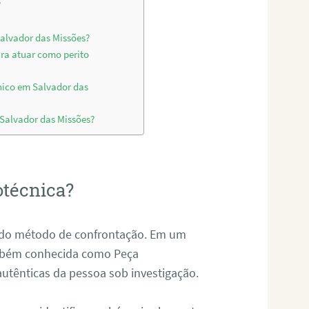
?
Salvador das Missões?
ara atuar como perito
nico em Salvador das
 Salvador das Missões?
otécnica?
és do método de confrontação. Em um
ambém conhecida como Peça
 autênticas da pessoa sob investigação.