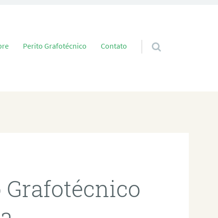
 conteúdo
bre
Perito Grafotécnico
Contato
o Grafotécnico
ia