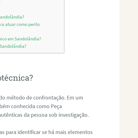
?
 Sandolândia?
ara atuar como perito
cnico em Sandolândia?
m Sandolândia?
otécnica?
és do método de confrontação. Em um
ambém conhecida como Peça
 autênticas da pessoa sob investigação.
tas para identificar se há mais elementos