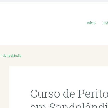
Pular para o
Início
So
em Sandolândia
Curso de Perit
em Sandolând