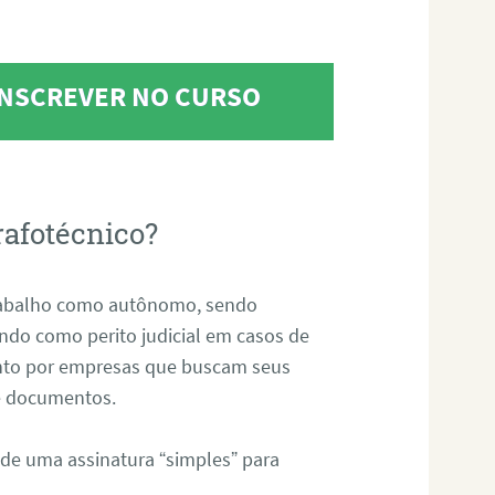
 INSCREVER NO CURSO
rafotécnico?
abalho como autônomo, sendo
uando como perito judicial em casos de
anto por empresas que buscam seus
s e documentos.
 de uma assinatura “simples” para