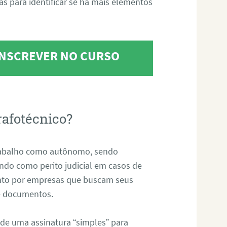
tas para identificar se há mais elementos
 INSCREVER NO CURSO
rafotécnico?
abalho como autônomo, sendo
uando como perito judicial em casos de
anto por empresas que buscam seus
s e documentos.
 de uma assinatura “simples” para