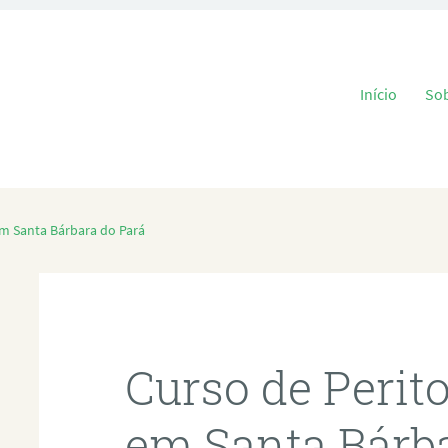
Pular para o
Início
So
em Santa Bárbara do Pará
Curso de Perit
em Santa Bárba