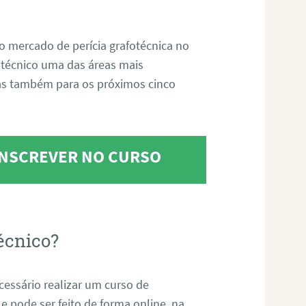
o mercado de perícia grafotécnica no
fotécnico uma das áreas mais
as também para os próximos cinco
 INSCREVER NO CURSO
écnico?
ecessário realizar um curso de
 e pode ser feito de forma online, na