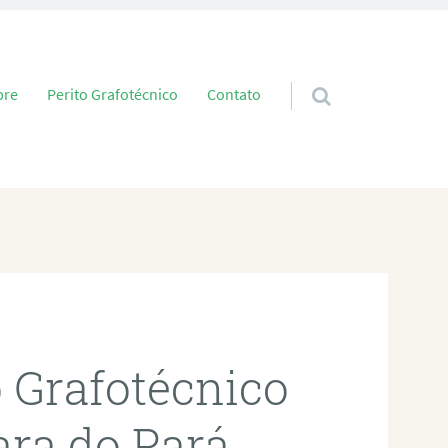
 conteúdo
bre
Perito Grafotécnico
Contato
o Grafotécnico
ra do Pará