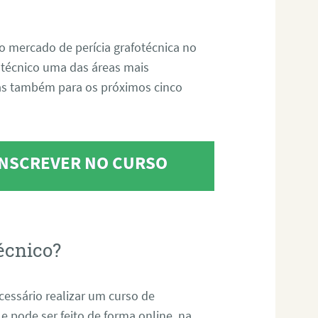
o mercado de perícia grafotécnica no
fotécnico uma das áreas mais
as também para os próximos cinco
 INSCREVER NO CURSO
écnico?
ecessário realizar um curso de
 e pode ser feito de forma online, na