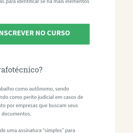
tas para identificar se há mais elementos
 INSCREVER NO CURSO
rafotécnico?
abalho como autônomo, sendo
uando como perito judicial em casos de
anto por empresas que buscam seus
s e documentos.
 de uma assinatura “simples” para