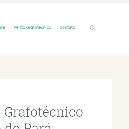
 conteúdo
bre
Perito Grafotécnico
Contato
o Grafotécnico
 do Pará