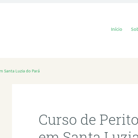
Pular para o
Início
So
em Santa Luzia do Pará
Curso de Perit
em Santa Luzia