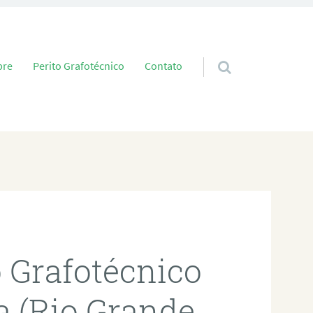
 conteúdo
bre
Perito Grafotécnico
Contato
o Grafotécnico
a (Rio Grande