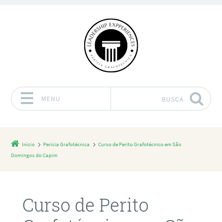
MENU
BUSCA
Pular para o conteúdo
Início
Perícia Grafotécnica
Curso de Perito Grafotécnico em São
Domingos do Capim
Curso de Perito