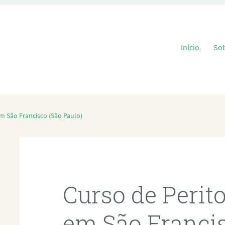
Pular para o
Início
So
m São Francisco (São Paulo)
Curso de Perit
em São Francis