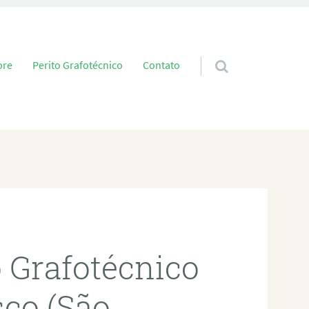
 conteúdo
bre
Perito Grafotécnico
Contato
o Grafotécnico
co (São