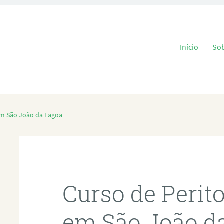
Pular para o
Início
So
em São João da Lagoa
Curso de Perit
em São João d