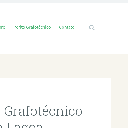
 conteúdo
bre
Perito Grafotécnico
Contato
o Grafotécnico
a Lagoa