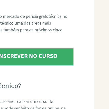
o mercado de perícia grafotécnica no
fotécnico uma das áreas mais
as também para os próximos cinco
 INSCREVER NO CURSO
écnico?
ecessário realizar um curso de
 e pode ser feito de forma online, na