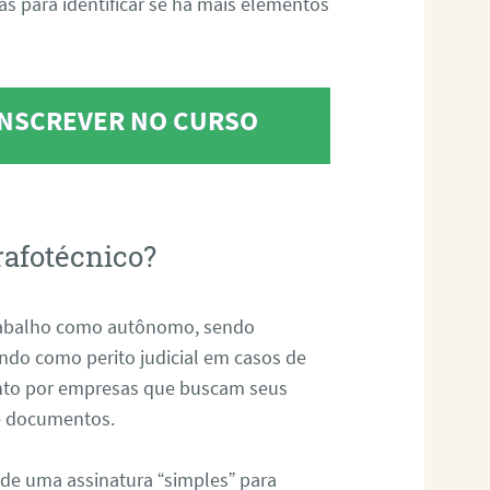
tas para identificar se há mais elementos
 INSCREVER NO CURSO
rafotécnico?
abalho como autônomo, sendo
uando como perito judicial em casos de
anto por empresas que buscam seus
s e documentos.
 de uma assinatura “simples” para