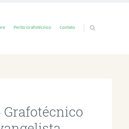
 conteúdo
bre
Perito Grafotécnico
Contato
o Grafotécnico
vangelista