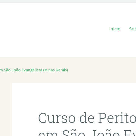
Pular para o
Início
So
m São João Evangelista (Minas Gerais)
Curso de Perit
em São João E