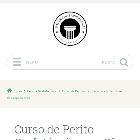
MENU
BUSCA
Pular para o conteúdo
Início
Perícia Grafotécnica
Curso de Perito Grafotécnico em São José
do Brejo do Cruz
Curso de Perito