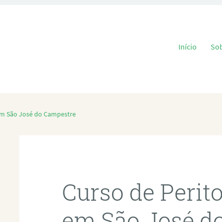
Pular para o
Início
So
 em São José do Campestre
Curso de Perit
em São José d