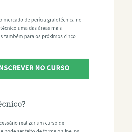
o mercado de perícia grafotécnica no
fotécnico uma das áreas mais
as também para os próximos cinco
 INSCREVER NO CURSO
écnico?
ecessário realizar um curso de
 e pode ser feito de forma online, na