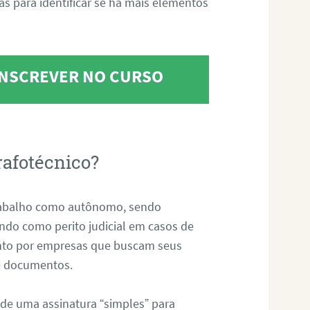
tas para identificar se há mais elementos
 INSCREVER NO CURSO
rafotécnico?
abalho como autônomo, sendo
uando como perito judicial em casos de
anto por empresas que buscam seus
s e documentos.
 de uma assinatura “simples” para