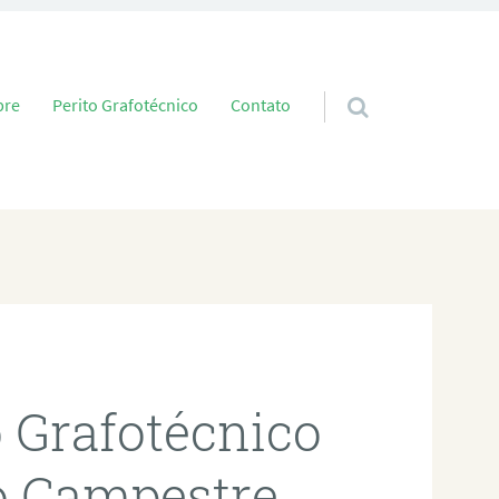
 conteúdo
bre
Perito Grafotécnico
Contato
o Grafotécnico
o Campestre