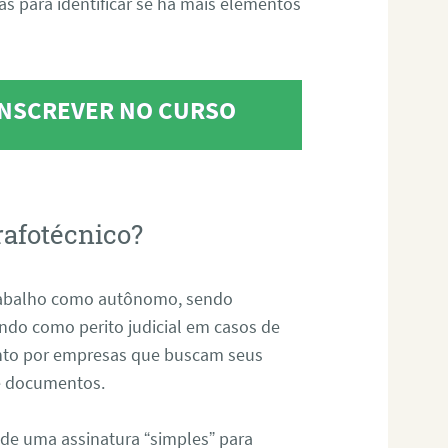
tas para identificar se há mais elementos
 INSCREVER NO CURSO
rafotécnico?
abalho como autônomo, sendo
uando como perito judicial em casos de
anto por empresas que buscam seus
s e documentos.
 de uma assinatura “simples” para