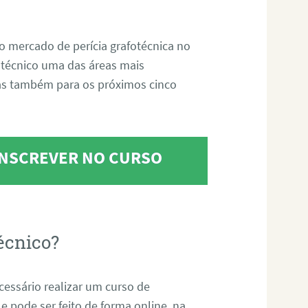
o mercado de perícia grafotécnica no
fotécnico uma das áreas mais
as também para os próximos cinco
 INSCREVER NO CURSO
écnico?
ecessário realizar um curso de
 e pode ser feito de forma online, na