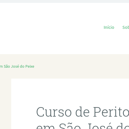
Pular para o
Início
So
em São José do Peixe
Curso de Perit
em São José do