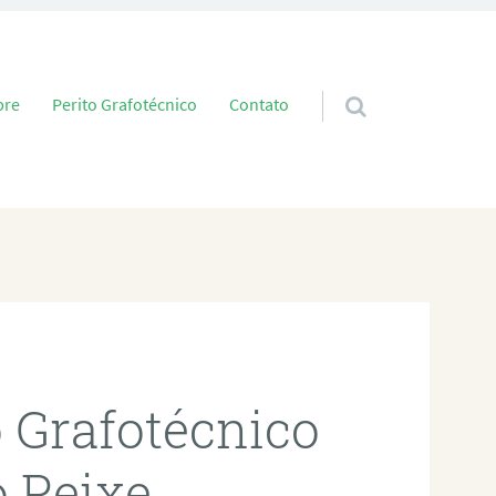
 conteúdo
bre
Perito Grafotécnico
Contato
o Grafotécnico
 Peixe