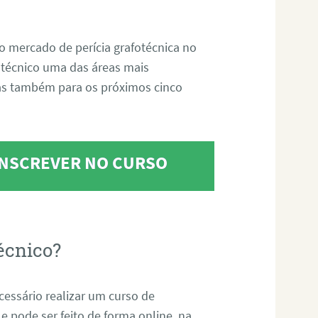
o mercado de perícia grafotécnica no
fotécnico uma das áreas mais
as também para os próximos cinco
 INSCREVER NO CURSO
écnico?
ecessário realizar um curso de
 e pode ser feito de forma online, na