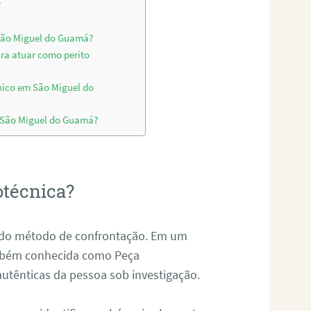
?
 São Miguel do Guamá?
ara atuar como perito
nico em São Miguel do
m São Miguel do Guamá?
otécnica?
és do método de confrontação. Em um
ambém conhecida como Peça
 autênticas da pessoa sob investigação.