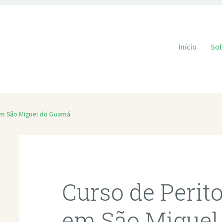
Pular para o
Início
So
 em São Miguel do Guamá
Curso de Perit
em São Miguel