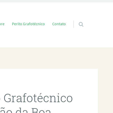
 conteúdo
bre
Perito Grafotécnico
Contato
o Grafotécnico
ão da Boa