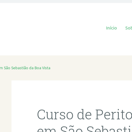
Pular para o
Início
So
em São Sebastião da Boa Vista
Curso de Perit
em São Sebasti