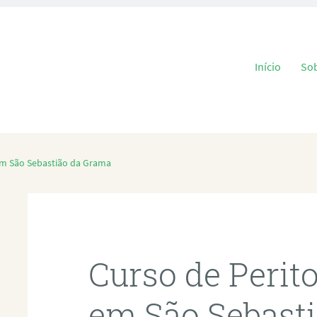
Pular para o
Início
So
em São Sebastião da Grama
Curso de Perit
em São Sebast