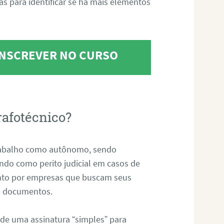
tas para identificar se há mais elementos
 INSCREVER NO CURSO
rafotécnico?
abalho como autônomo, sendo
uando como perito judicial em casos de
anto por empresas que buscam seus
s e documentos.
 de uma assinatura “simples” para