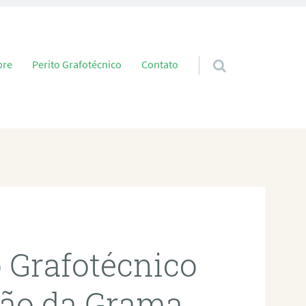
 conteúdo
bre
Perito Grafotécnico
Contato
o Grafotécnico
ião da Grama