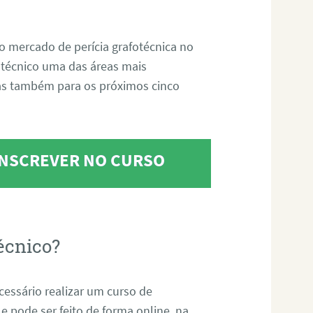
o mercado de perícia grafotécnica no
fotécnico uma das áreas mais
as também para os próximos cinco
 INSCREVER NO CURSO
écnico?
ecessário realizar um curso de
 e pode ser feito de forma online, na