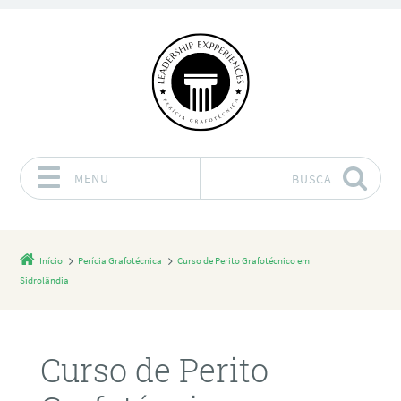
MENU
BUSCA
Pular para o conteúdo
Início
Perícia Grafotécnica
Curso de Perito Grafotécnico em
Sidrolândia
Curso de Perito