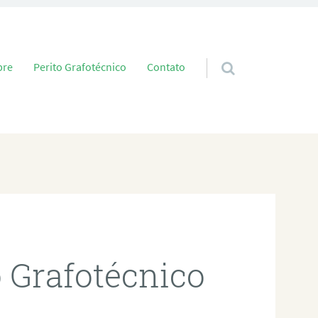
 conteúdo
bre
Perito Grafotécnico
Contato
o Grafotécnico
é