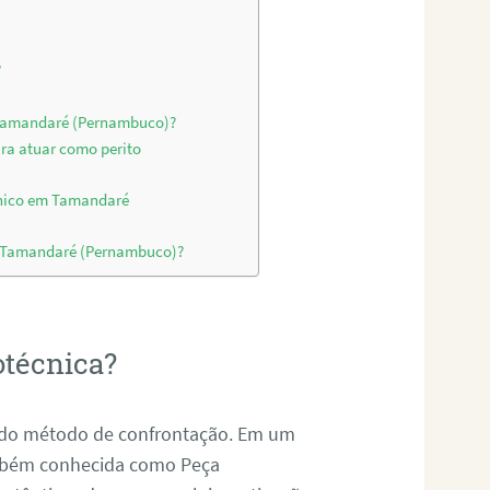
?
m Tamandaré (Pernambuco)?
ara atuar como perito
cnico em Tamandaré
em Tamandaré (Pernambuco)?
otécnica?
és do método de confrontação. Em um
ambém conhecida como Peça