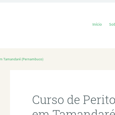
Pular para o
Início
So
 em Tamandaré (Pernambuco)
Curso de Perit
em Tamandar