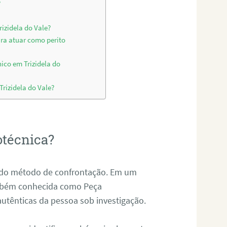
?
rizidela do Vale?
ara atuar como perito
ico em Trizidela do
Trizidela do Vale?
otécnica?
és do método de confrontação. Em um
ambém conhecida como Peça
 autênticas da pessoa sob investigação.