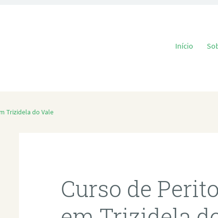
Pular para o
Início
So
m Trizidela do Vale
Curso de Perit
em Trizidela d