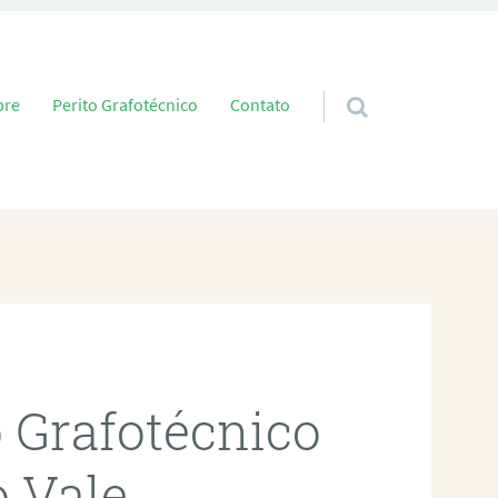
 conteúdo
bre
Perito Grafotécnico
Contato
o Grafotécnico
o Vale