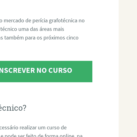
o mercado de perícia grafotécnica no
fotécnico uma das áreas mais
as também para os próximos cinco
 INSCREVER NO CURSO
écnico?
ecessário realizar um curso de
 e pode ser feito de forma online, na