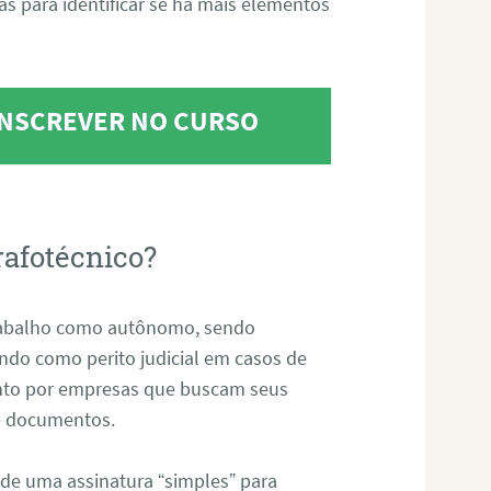
tas para identificar se há mais elementos
 INSCREVER NO CURSO
rafotécnico?
abalho como autônomo, sendo
uando como perito judicial em casos de
anto por empresas que buscam seus
s e documentos.
 de uma assinatura “simples” para