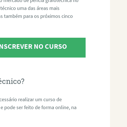
o mercado de perícia grafotécnica no
fotécnico uma das áreas mais
as também para os próximos cinco
 INSCREVER NO CURSO
écnico?
ecessário realizar um curso de
 e pode ser feito de forma online, na