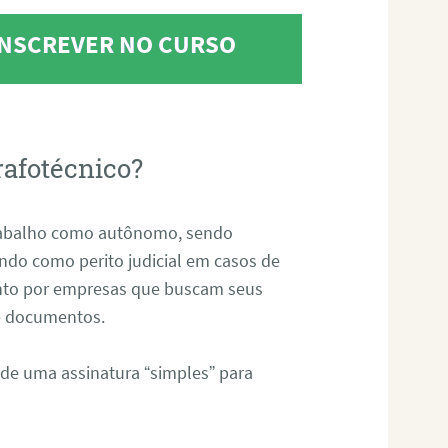
 INSCREVER NO CURSO
rafotécnico?
abalho como autônomo, sendo
uando como perito judicial em casos de
anto por empresas que buscam seus
s e documentos.
 de uma assinatura “simples” para