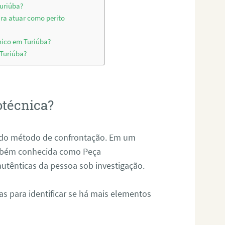
Turiúba?
ara atuar como perito
nico em Turiúba?
 Turiúba?
otécnica?
és do método de confrontação. Em um
ambém conhecida como Peça
 autênticas da pessoa sob investigação.
tas para identificar se há mais elementos