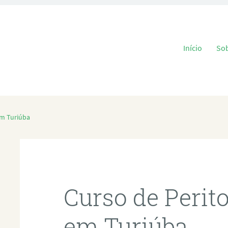
Pular para o
Início
So
em Turiúba
Curso de Perit
em Turiúba