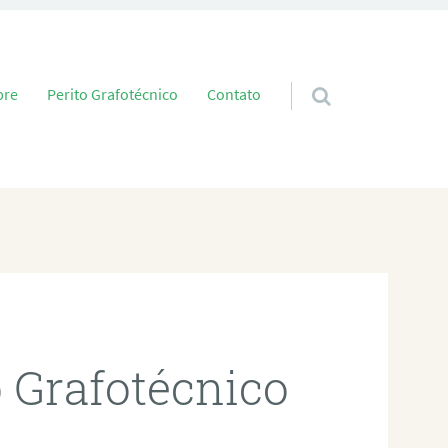
 conteúdo
bre
Perito Grafotécnico
Contato
o Grafotécnico