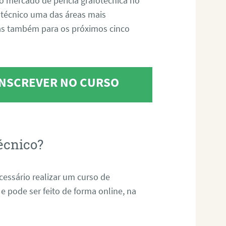
o mercado de perícia grafotécnica no
fotécnico uma das áreas mais
as também para os próximos cinco
 INSCREVER NO CURSO
écnico?
ecessário realizar um curso de
 e pode ser feito de forma online, na