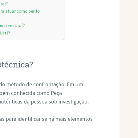
raí?
ara atuar como perito
nico em Uraí?
 Uraí?
otécnica?
és do método de confrontação. Em um
ambém conhecida como Peça
 autênticas da pessoa sob investigação.
tas para identificar se há mais elementos