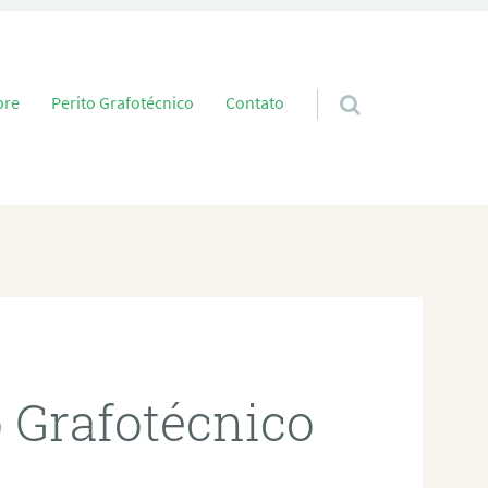
 conteúdo
bre
Perito Grafotécnico
Contato
o Grafotécnico