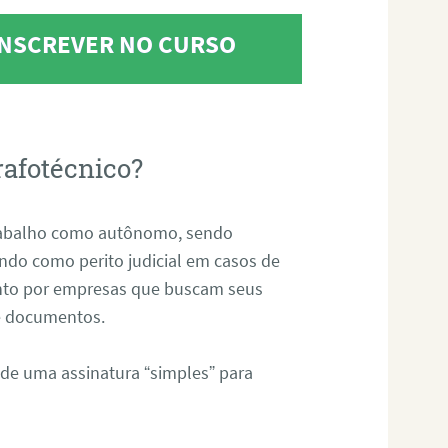
 INSCREVER NO CURSO
rafotécnico?
abalho como autônomo, sendo
uando como perito judicial em casos de
anto por empresas que buscam seus
s e documentos.
 de uma assinatura “simples” para