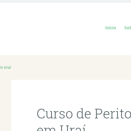
Pular para o
Início
So
em Uraí
Curso de Perit
em Uraí