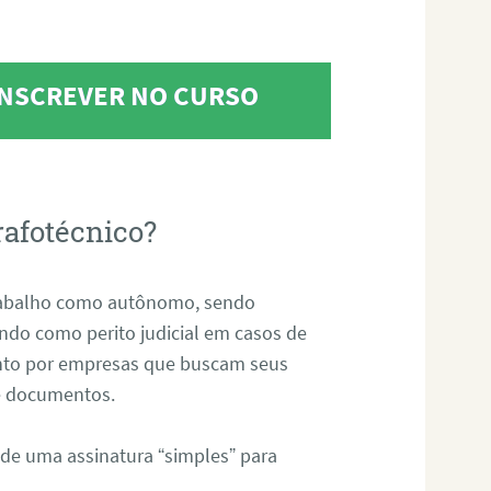
 INSCREVER NO CURSO
rafotécnico?
abalho como autônomo, sendo
uando como perito judicial em casos de
anto por empresas que buscam seus
s e documentos.
 de uma assinatura “simples” para