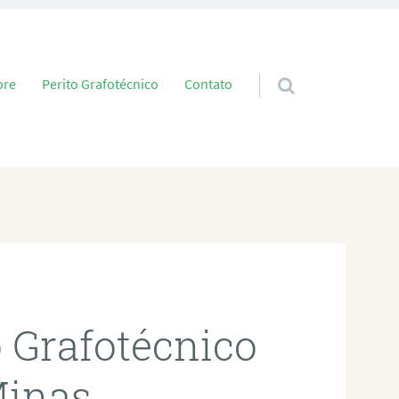
 conteúdo
bre
Perito Grafotécnico
Contato
o Grafotécnico
Minas