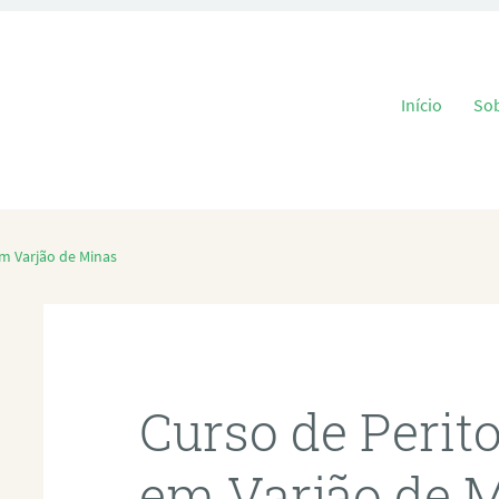
Pular para o
Início
So
em Varjão de Minas
Curso de Perit
em Varjão de 