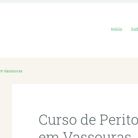
Pular para o
Início
So
em Vassouras
Curso de Perit
em Vassouras