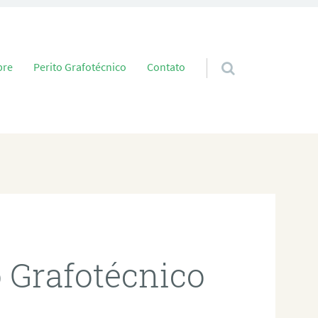
 conteúdo
bre
Perito Grafotécnico
Contato
o Grafotécnico