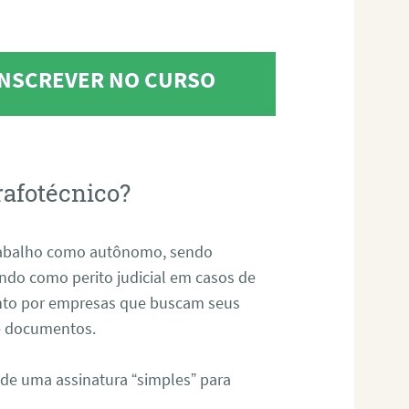
 INSCREVER NO CURSO
rafotécnico?
abalho como autônomo, sendo
uando como perito judicial em casos de
anto por empresas que buscam seus
s e documentos.
 de uma assinatura “simples” para