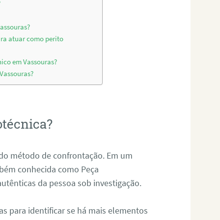
?
Vassouras?
ara atuar como perito
nico em Vassouras?
 Vassouras?
otécnica?
és do método de confrontação. Em um
ambém conhecida como Peça
 autênticas da pessoa sob investigação.
tas para identificar se há mais elementos