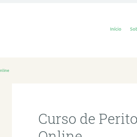
Pular para o
Início
So
nline
Curso de Perit
Online