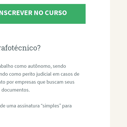
 INSCREVER NO CURSO
rafotécnico?
abalho como autônomo, sendo
uando como perito judicial em casos de
anto por empresas que buscam seus
s e documentos.
 de uma assinatura “simples” para