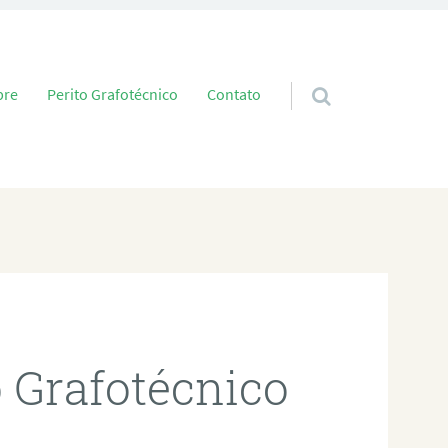
 conteúdo
bre
Perito Grafotécnico
Contato
o Grafotécnico