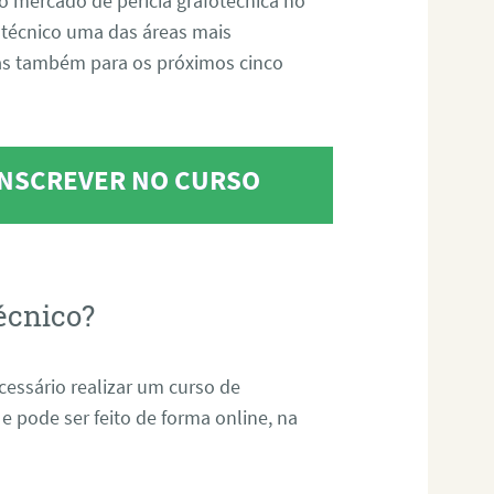
o mercado de perícia grafotécnica no
fotécnico uma das áreas mais
as também para os próximos cinco
 INSCREVER NO CURSO
écnico?
ecessário realizar um curso de
 e pode ser feito de forma online, na