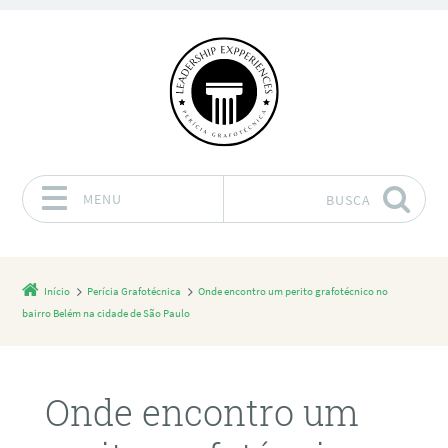
MENU
BUSCA
Pular para o conteúdo
Início
Perícia Grafotécnica
Onde encontro um perito grafotécnico no
bairro Belém na cidade de São Paulo
Onde encontro um