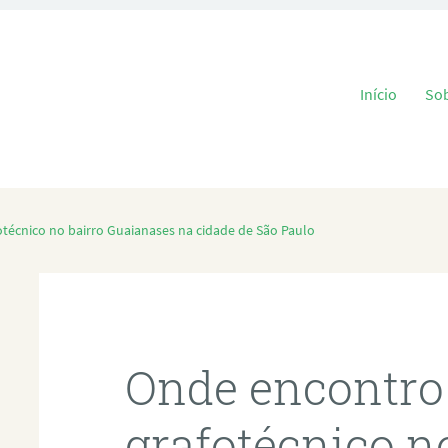
Pular para o
Início
So
técnico no bairro Guaianases na cidade de São Paulo
Onde encontro
grafotécnico n