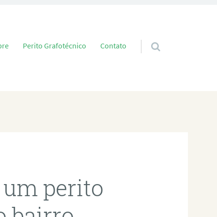
 conteúdo
bre
Perito Grafotécnico
Contato
 um perito
o bairro