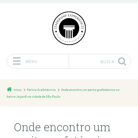
MENU
BUSCA
Pular para o conteúdo
Início
Perícia Grafotécnica
Onde encontro um perito grafotécnico no
bairro Jaçanã na cidade de São Paulo
Onde encontro um