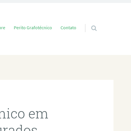
 conteúdo
bre
Perito Grafotécnico
Contato
cnico em
urados