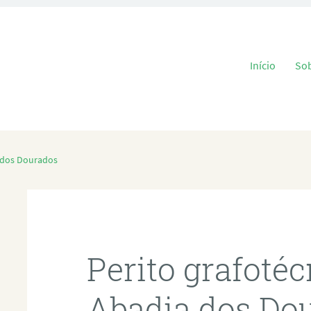
Pular para o
Início
So
a dos Dourados
Perito grafoté
Abadia dos Do