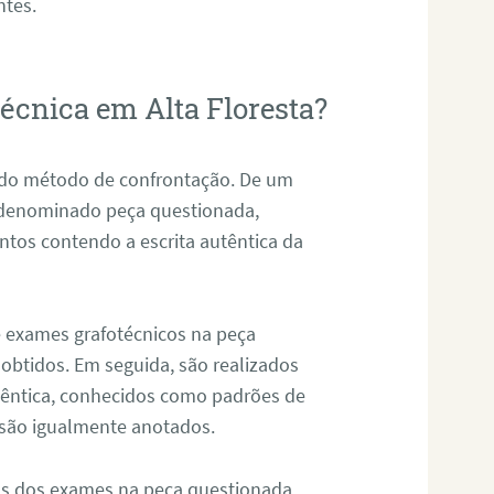
ntes.
técnica em Alta Floresta?
s do método de confrontação. De um
, denominado peça questionada,
tos contendo a escrita autêntica da
de exames grafotécnicos na peça
 obtidos. Em seguida, são realizados
êntica, conhecidos como padrões de
 são igualmente anotados.
os dos exames na peça questionada