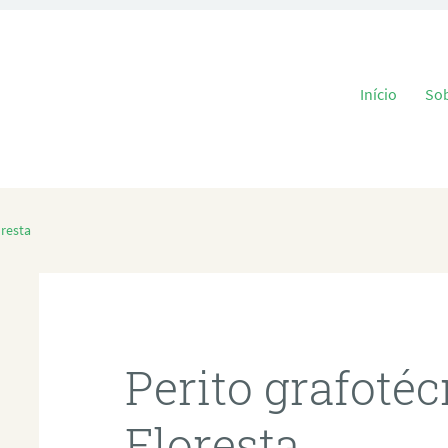
Pular para o
Início
So
oresta
Perito grafoté
Floresta