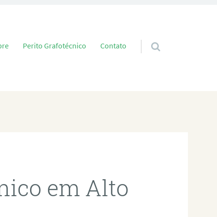
 conteúdo
bre
Perito Grafotécnico
Contato
cnico em Alto