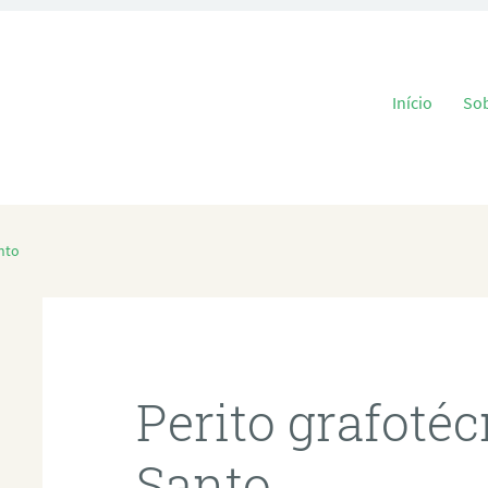
Pular para o
Início
So
nto
Perito grafoté
Santo