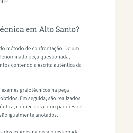
ntes.
técnica em Alto Santo?
s do método de confrontação. De um
, denominado peça questionada,
tos contendo a escrita autêntica da
de exames grafotécnicos na peça
 obtidos. Em seguida, são realizados
êntica, conhecidos como padrões de
 são igualmente anotados.
os dos exames na peça questionada