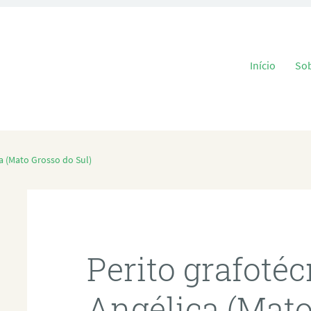
Pular para o
Início
So
a (Mato Grosso do Sul)
Perito grafoté
Angélica (Mato