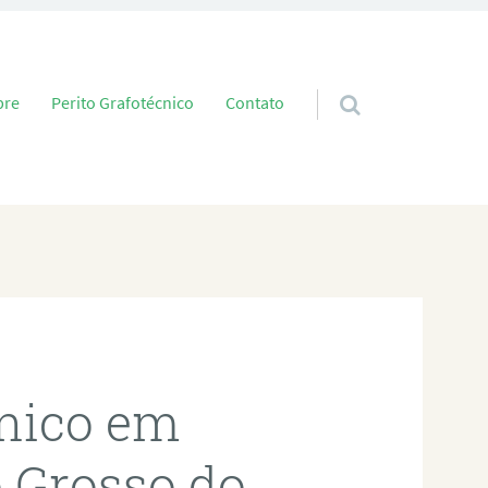
 conteúdo
bre
Perito Grafotécnico
Contato
cnico em
 Grosso do