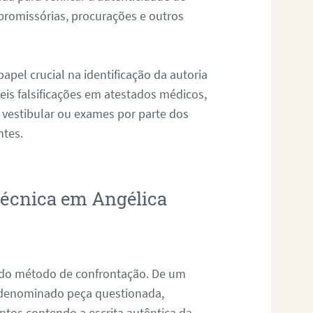
promissórias, procurações e outros
pel crucial na identificação da autoria
eis falsificações em atestados médicos,
 vestibular ou exames por parte dos
ntes.
otécnica em Angélica
s do método de confrontação. De um
, denominado peça questionada,
tos contendo a escrita autêntica da