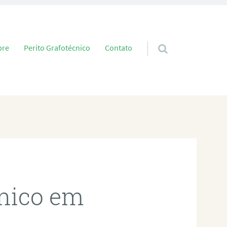
 conteúdo
bre
Perito Grafotécnico
Contato
cnico em