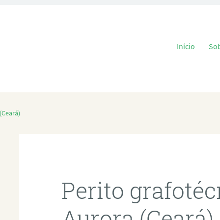
Pular para o
Início
So
(Ceará)
Perito grafoté
Aurora (Ceará)