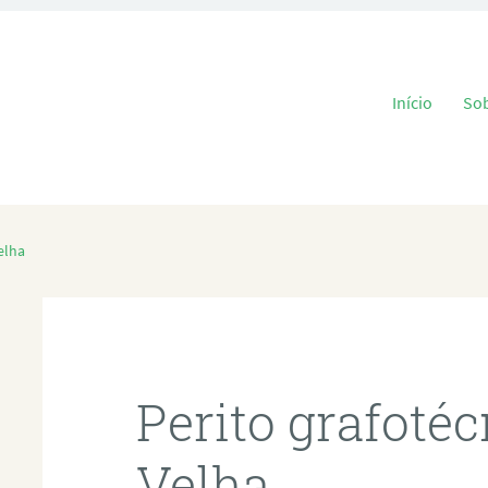
Pular para o
Início
So
elha
Perito grafoté
Velha