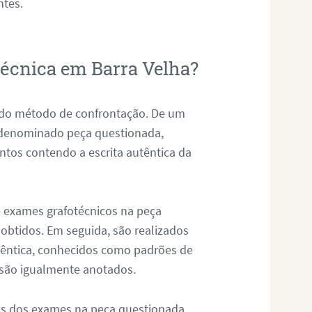
ntes.
otécnica em Barra Velha?
s do método de confrontação. De um
, denominado peça questionada,
tos contendo a escrita autêntica da
de exames grafotécnicos na peça
 obtidos. Em seguida, são realizados
êntica, conhecidos como padrões de
 são igualmente anotados.
os dos exames na peça questionada