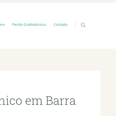
 conteúdo
bre
Perito Grafotécnico
Contato
cnico em Barra