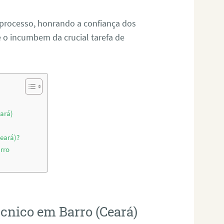
 processo, honrando a confiança dos
o incumbem da crucial tarefa de
eará)
Ceará)?
rro
écnico em Barro (Ceará)