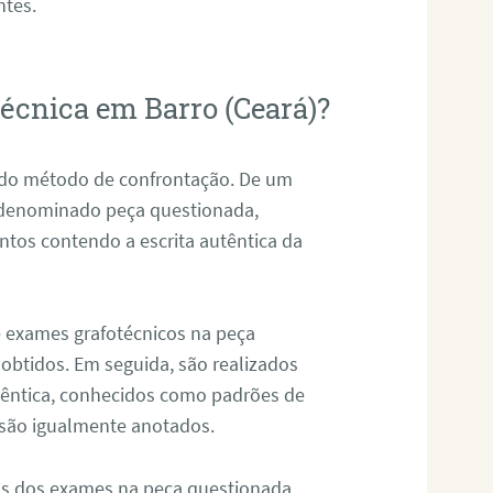
ntes.
técnica em Barro (Ceará)?
s do método de confrontação. De um
, denominado peça questionada,
tos contendo a escrita autêntica da
de exames grafotécnicos na peça
 obtidos. Em seguida, são realizados
êntica, conhecidos como padrões de
 são igualmente anotados.
os dos exames na peça questionada