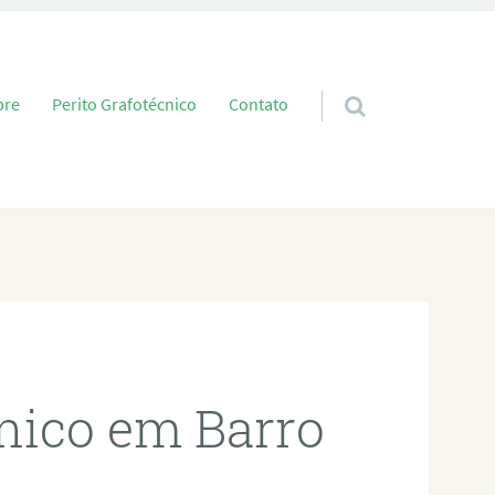
 conteúdo
bre
Perito Grafotécnico
Contato
cnico em Barro