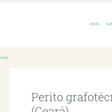
Pular para o
Início
So
Ceará)
Perito grafoté
(Ceará)