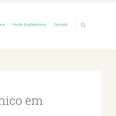
 conteúdo
bre
Perito Grafotécnico
Contato
cnico em