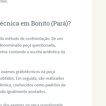
ntes.
técnica em Bonito (Pará)?
s do método de confrontação. De um
, denominado peça questionada,
tos contendo a escrita autêntica da
de exames grafotécnicos na peça
 obtidos. Em seguida, são realizados
êntica, conhecidos como padrões de
 são igualmente anotados.
os dos exames na peça questionada