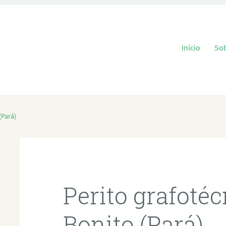
Pular para o
Início
So
(Pará)
Perito grafoté
Bonito (Pará)