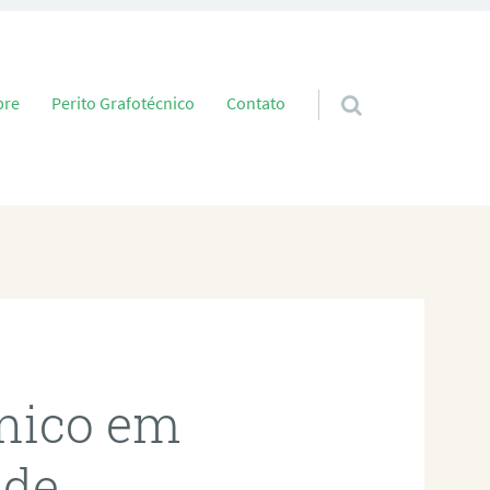
 conteúdo
bre
Perito Grafotécnico
Contato
cnico em
nde