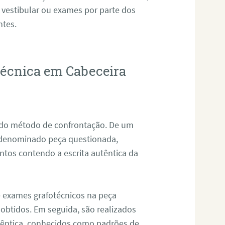
 vestibular ou exames por parte dos
ntes.
otécnica em Cabeceira
s do método de confrontação. De um
, denominado peça questionada,
tos contendo a escrita autêntica da
de exames grafotécnicos na peça
 obtidos. Em seguida, são realizados
êntica, conhecidos como padrões de