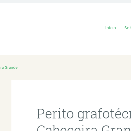
Pular para o
Início
So
ira Grande
Perito grafoté
Cabeceira Gra