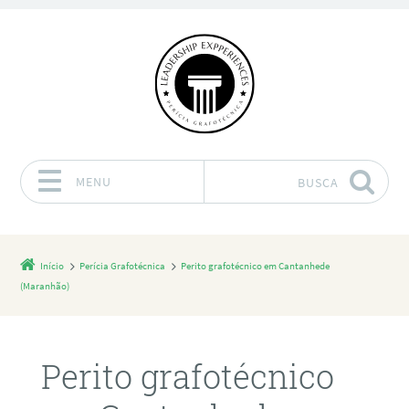
MENU
BUSCA
Pular para o conteúdo
Início
Perícia Grafotécnica
Perito grafotécnico em Cantanhede
(Maranhão)
Perito grafotécnico