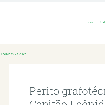
Pular para o
Início
So
o Leônidas Marques
Perito grafoté
Capitão Leôni