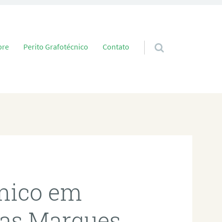
 conteúdo
bre
Perito Grafotécnico
Contato
cnico em
das Marques