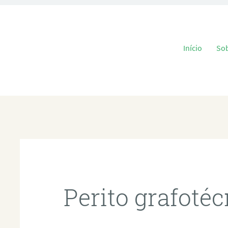
Pular para o
Início
So
Perito grafoté