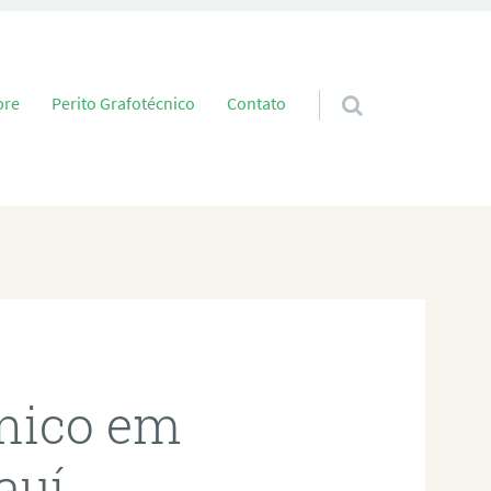
 conteúdo
bre
Perito Grafotécnico
Contato
cnico em
auí