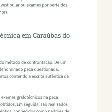
 vestibular ou exames por parte dos
ntes.
otécnica em Caraúbas do
s do método de confrontação. De um
, denominado peça questionada,
tos contendo a escrita autêntica da
de exames grafotécnicos na peça
 obtidos. Em seguida, são realizados
êntica, conhecidos como padrões de