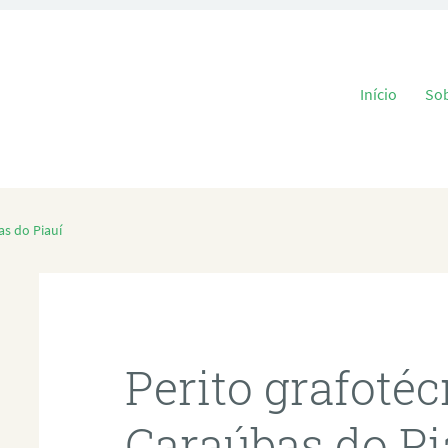
Pular para o
Início
So
as do Piauí
Perito grafoté
Caraúbas do Pi